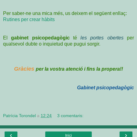
Per saber-ne una mica més, us deixem el següent enllaç:
Rutines per crear hàbits
El
gabinet psicopedagògic
té
les portes obertes
per
qualsevol dubte o inquietud que pugui sorgir.
Gràcies
per la vostra atenció i fins la propera!!
Gabinet psicopedagògic
Patrícia Torondel
a
12:24
3 comentaris:
‹
›
Inici