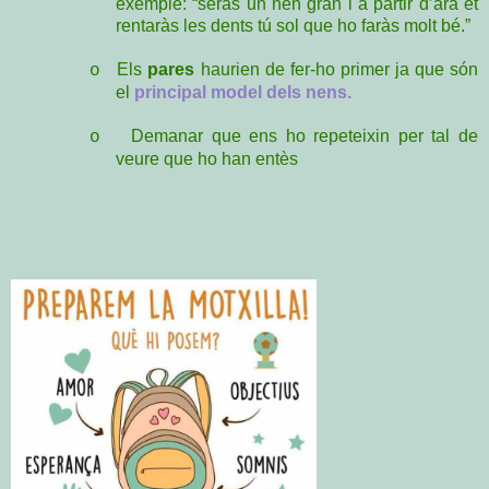
exemple: “seràs un nen gran i a partir d’ara et
rentaràs les dents tú sol que ho faràs molt bé.”
Els
pares
haurien de fer-ho primer ja que són
o
el
principal model dels nens.
Demanar que ens ho repeteixin per tal de
o
veure que ho han entès