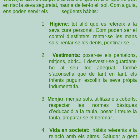
en risc la seva seguretat, hauria de fer-lo ell sol. Com a guia,
ens poden servir els següents hàbits:
1.
Higiene
: tot allò que es refereix a la
seva cura personal. Com poden ser el
control d’esfínters, rentar-se les mans
sols, rentar-se les dents, pentinar-se, ...
2.
Vestimenta
: posar-se els pantalons,
mitjons, abric... I desvestir-se guardant-
ho al seu lloc adequat. També
s’aconsella que de tant en tant, els
infants puguin escollir la seva pròpia
indumentària.
3.
Menjar
: menjar sols, utilitzar els coberts,
respectar les normes bàsiques
d’educació a la taula, posar i treure la
taula, preparar-se el berenar...
4.
Vida en societat
: hàbits referents a la
relació amb els altres. Saludar a gent