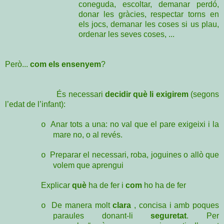
coneguda, escoltar, demanar perdó,
donar les gràcies, respectar torns en
els jocs, demanar les coses si us plau,
ordenar les seves coses, ...
Però...
com els ensenyem
?
És
n
ecessari
decidir què li exigirem
(segons
l’edat de l’infant):
Anar tots a una: no val que el pare exigeixi i la
o
mare no, o al revés.
Preparar el necessari, roba, joguines o allò que
o
volem que aprengui
Explicar
què
ha de fer i
com
ho ha de fer
De manera molt
clara
, concisa i amb poques
o
paraules donant-li
seguretat
. Per