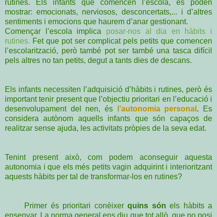
rutines. Els infants que comencen l’escola, es poden
mostrar: emocionats, nerviosos, desconcertats,... i d’altres
sentiments i emocions que haurem d’anar gestionant.
Començar l’escola implica
posar-nos al dia en hàbits i
rutines.
Fet que pot ser complicat pels petits que comencen
l’escolarització, però també pot ser també una tasca difícil
pels altres no tan petits, degut a tants dies de descans.
Els infants necessiten l’adquisició d’hàbits i rutines, però és
important tenir present que l’objectiu prioritari en l’educació i
desenvolupament del nen, és
l’autonomia personal
.
Es
considera autònom aquells infants que són capaços de
realitzar sense ajuda, les activitats pròpies de la seva edat.
Tenint present això, com podem aconseguir aquesta
autonomia i que els més petits vagin adquirin
t i interioritzant
aquests hàbits per tal de transformar-los en rutines?
Primer és prioritari conèixer
quins són
els hàbits a
ensenyar. La norma general ens diu que tot allò que no posi