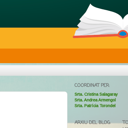
COORDINAT PER:
Srta. Cristina Salagaray
Srta. Andrea Armengol
Srta. Patrícia Torondel
ARXIU DEL BLOG
TO