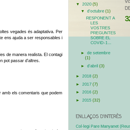
VI
▼
2020
(5)
DE
▼
d’octubre
(1)
3
RESPONENT A
LES
VOSTRES
ltes vegades és adaptativa. Per 
PREGUNTES
SOBRE EL
e ens ajuda a ser responsables i 
COVID-1...
►
de setembre
des de manera realista. El contagi 
(1)
 pot passar d'altres. 
►
d’abril
(3)
►
2018
(2)
►
2017
(7)
►
2016
(2)
ilar amb els comentaris que podem 
►
2015
(32)
ENLLAÇOS D'INTERÈS
Col·legi Pare Manyanet (Reu