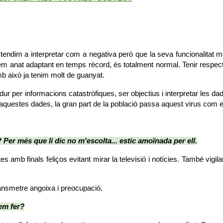
ndim a interpretar com a negativa però que la seva funcionalitat mo
hem anat adaptant en temps rècord, és totalment normal. Tenir respect
b això ja tenim molt de guanyat.
dur per informacions catastròfiques, ser objectius i interpretar les da
uestes dades, la gran part de la població passa aquest virus com en
? Per més que li dic no m'escolta... estic amoïnada per ell.
s amb finals feliços evitant mirar la televisió i notícies. També vig
ransmetre angoixa i preocupació. 
dem fer?