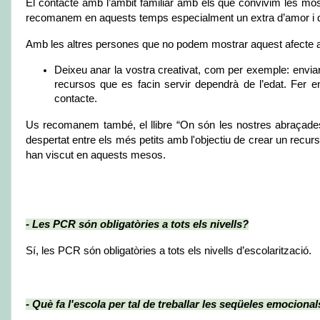
El contacte amb l’àmbit familiar amb els que convivim les mo
recomanem en aquests temps especialment un extra d’amor i d
Amb les altres persones que no podem mostrar aquest afecte a
Deixeu anar la vostra creativat, com per exemple: enviar
recursos que es facin servir dependrà de l’edat. Fer e
contacte.
Us recomanem també, el llibre “On són les nostres abraçades”
despertat entre els més petits amb l'objectiu de crear un recurs
han viscut en aquests mesos.
- Les PCR són obligatòries a tots els nivells?
Sí, les PCR són obligatòries a tots els nivells d’escolarització. 
- Què fa l'escola per tal de treballar les seqüeles emociona