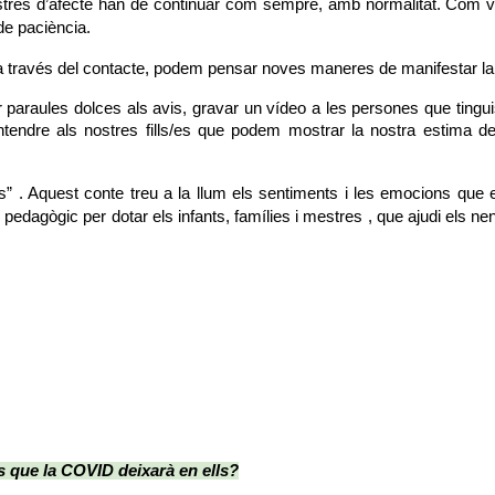
stres d’afecte han de continuar com sempre, amb normalitat. Com va
e paciència.
 través del contacte, podem pensar noves maneres de manifestar la
 paraules dolces als avis, gravar un vídeo a les persones que tingui
ntendre als nostres fills/es que podem mostrar la nostra estima de
 . Aquest conte treu a la llum els sentiments i les emocions que e
, que ajudi els nen
 pedagògic per dotar els infants, famílies i mestres 
ls que la COVID deixarà en ells?