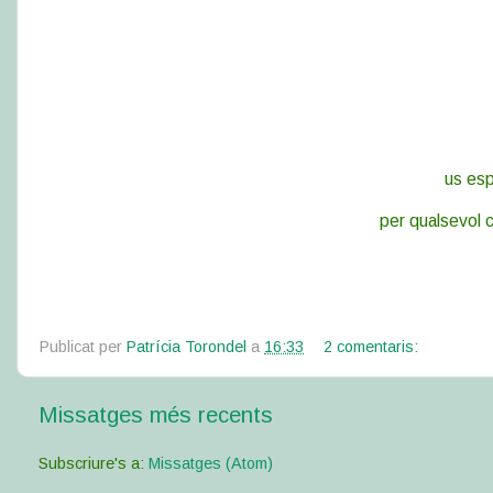
us esp
per qualsevol c
Publicat per
Patrícia Torondel
a
16:33
2 comentaris:
Missatges més recents
Subscriure's a:
Missatges (Atom)