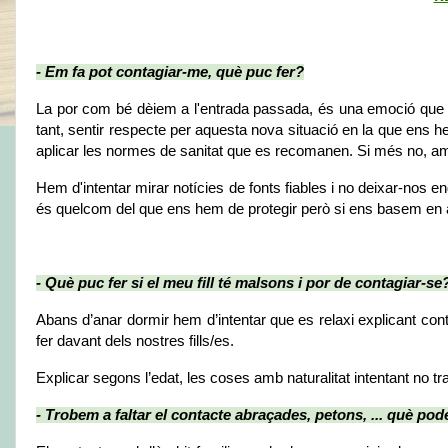
- Em fa pot contagiar-me, què puc fer?
La por com bé dèiem a l'entrada passada, és una emoció que te
tant, sentir respecte per aquesta nova situació en la que ens 
aplicar les normes de sanitat que es recomanen. Si més no, am
Hem d'intentar mirar notícies de fonts fiables i no deixar-nos en
és quelcom del que ens hem de protegir però si ens basem en aq
- Què puc fer si el meu fill té malsons i por de contagiar-se
Abans d’anar dormir hem d’intentar que es relaxi explicant conte
fer davant dels nostres fills/es. 
Explicar segons l’edat, les coses amb naturalitat intentant no t
- Trobem a faltar el contacte abraçades, petons, ... què po