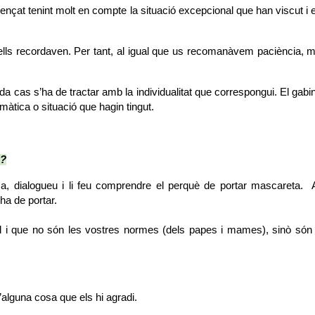
mençat tenint molt en compte la situació excepcional que han viscut i
ls recordaven. Per tant, al igual que us recomanàvem paciència, mol
 cas s’ha de tractar amb la individualitat que correspongui. El gabin
màtica o situació que hagin tingut.
s?
, dialogueu i li feu comprendre el perquè de portar mascareta.  
ha de portar. 
l i que no són les vostres normes (dels papes i mames), sinò són l
lguna cosa que els hi agradi. 